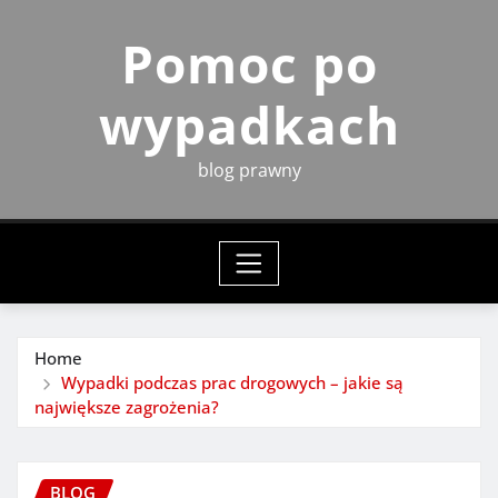
Skip
Pomoc po
to
content
wypadkach
blog prawny
Home
Wypadki podczas prac drogowych – jakie są
największe zagrożenia?
BLOG