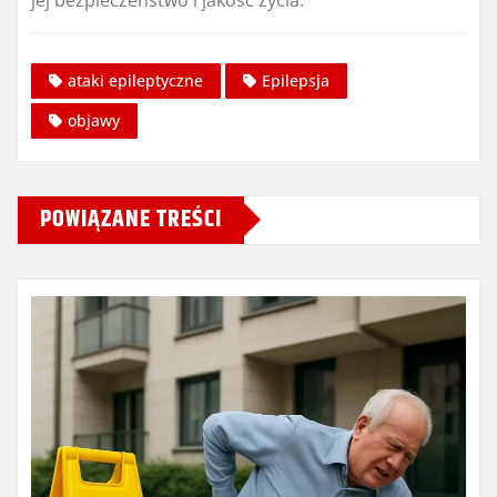
jej bezpieczeństwo i jakość życia.
ataki epileptyczne
Epilepsja
objawy
POWIĄZANE TREŚCI