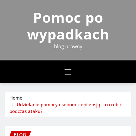
Skip
Pomoc po
to
content
wypadkach
blog prawny
Home
Udzielanie pomocy osobom z epilepsją – co robić
podczas ataku?
BLOG