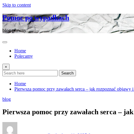
Skip to content
Pomoc po wypadkach
blog prawny
Home
Polecamy
×
Search
Home
Pierwsza pomoc przy zawałach serca – jak rozpoznać objawy i 
blog
Pierwsza pomoc przy zawałach serca – jak