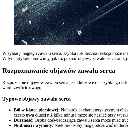
W sytuacji nagłego zawału serca, szybka i skuteczna reakcja może u
W tym artykule omówimy, jak rozpoznać objawy zawału serca oraz jak
Rozpoznawanie objawów zawału serca
Rozpoznanie objawów zawału serca jest kluczowe dla szybkiego i sku
warto zwrócić uwagę.
Typowe objawy zawału serca
Ból w klatce piersiowej:
Najbardziej charakterystycznym objaw
często trwa dłużej niż kilka minut i może się nasilać przy wysi
Duszność:
Osoba doświadczająca zawału serca może mieć tru
Nudności i wymioty:
Niektóre osoby mogą odczuwać nudności,