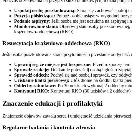
Podczas oczekiwania na przyjazd służb ratunkowych, można podjąć k
Uspokój osobę poszkodowaną:
Staraj się zachować spokój i
Pozycja półsiedząca:
Pomóż osobie usiąść w wygodnej pozycji p
Podanie aspiryny:
Jeśli osoba nie jest uczulona na aspirynę
Monitorowanie stanu:
Obserwuj stan osoby poszkodowanej, zwr
krążeniowo-oddechową (RKO).
Resuscytacja krążeniowo-oddechowa (RKO)
Jeśli osoba poszkodowana straci przytomność i przestanie oddychać,
Upewnij się, że miejsce jest bezpieczne:
Przed rozpoczęciem R
Sprawdź reakcję:
Delikatnie potrząśnij osobą i głośno zapytaj
Sprawdź oddech:
Pochyl się nad osobą i sprawdź, czy oddych
Uciskanie klatki piersiowej:
Ułóż dłonie na środku klatki pie
Oddechy ratunkowe:
Po 30 uciskach wykonaj 2 oddechy ratunk
Kontynuuj RKO:
Kontynuuj RKO (30 ucisków i 2 oddechy) d
Znaczenie edukacji i profilaktyki
Znajomość objawów zawału serca i umiejętność udzielania pierwszej 
Regularne badania i kontrola zdrowia