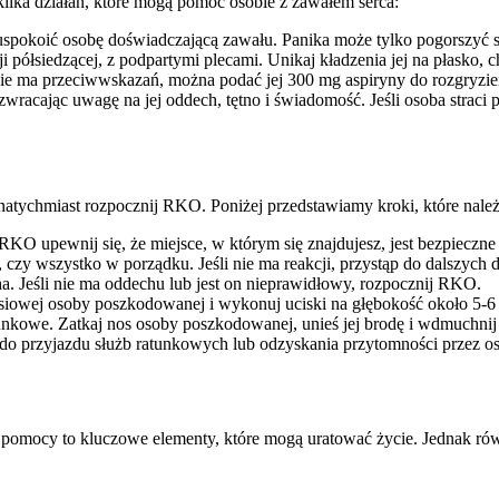
ilka działań, które mogą pomóc osobie z zawałem serca:
 uspokoić osobę doświadczającą zawału. Panika może tylko pogorszyć s
ółsiedzącej, z podpartymi plecami. Unikaj kładzenia jej na płasko, c
 i nie ma przeciwwskazań, można podać jej 300 mg aspiryny do rozgryz
acając uwagę na jej oddech, tętno i świadomość. Jeśli osoba straci p
 natychmiast rozpocznij RKO. Poniżej przedstawiamy kroki, które należ
KO upewnij się, że miejsce, w którym się znajdujesz, jest bezpieczne
, czy wszystko w porządku. Jeśli nie ma reakcji, przystąp do dalszych d
a. Jeśli nie ma oddechu lub jest on nieprawidłowy, rozpocznij RKO.
rsiowej osoby poszkodowanej i wykonuj uciski na głębokość około 5-6
owe. Zatkaj nos osoby poszkodowanej, unieś jej brodę i wdmuchnij pow
o przyjazdu służb ratunkowych lub odzyskania przytomności przez 
pomocy to kluczowe elementy, które mogą uratować życie. Jednak równi