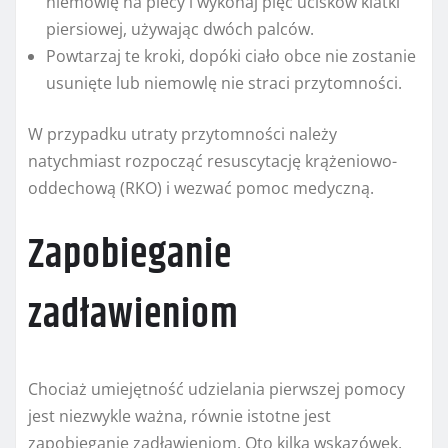
niemowlę na plecy i wykonaj pięć ucisków klatki
piersiowej, używając dwóch palców.
Powtarzaj te kroki, dopóki ciało obce nie zostanie
usunięte lub niemowlę nie straci przytomności.
W przypadku utraty przytomności należy
natychmiast rozpocząć resuscytację krążeniowo-
oddechową (RKO) i wezwać pomoc medyczną.
Zapobieganie
zadławieniom
Chociaż umiejętność udzielania pierwszej pomocy
jest niezwykle ważna, równie istotne jest
zapobieganie zadławieniom. Oto kilka wskazówek,