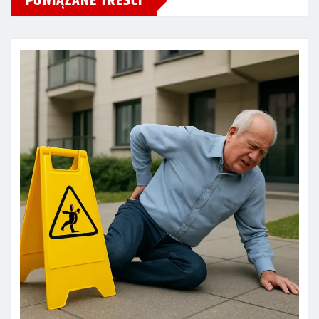
POWIĄZANE TREŚCI