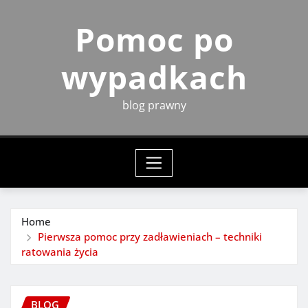
Skip
Pomoc po
to
content
wypadkach
blog prawny
Home
Pierwsza pomoc przy zadławieniach – techniki
ratowania życia
BLOG