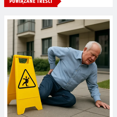
POWIĄZANE TREŚCI