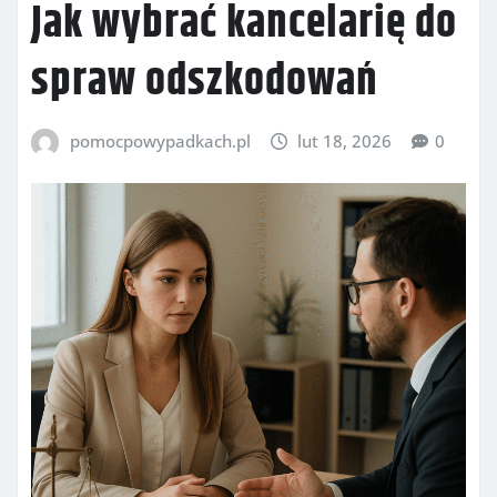
Jak wybrać kancelarię do
spraw odszkodowań
pomocpowypadkach.pl
lut 18, 2026
0