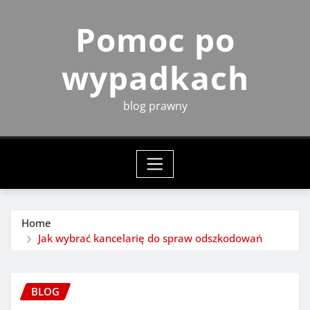
Skip
Pomoc po
to
content
wypadkach
blog prawny
Home
Jak wybrać kancelarię do spraw odszkodowań
BLOG