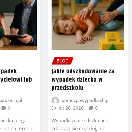
BLOG
wypadek
Jakie odszkodowanie za
ycielowi lub
wypadek dziecka w
przedszkolu
adkach.pl
pomocpowypadkach.pl
0
lut 26, 2026
0
ziecko ulega
Wypadki w przedszkolach
 lub na terenie
zdarzają się częściej, niż