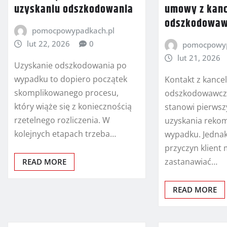
uzyskaniu odszkodowania
umowy z kanc
odszkodowaw
pomocpowypadkach.pl
lut 22, 2026
0
pomocpowyp
lut 21, 2026
Uzyskanie odszkodowania po
wypadku to dopiero początek
Kontakt z kancel
skomplikowanego procesu,
odszkodowawcz
który wiąże się z koniecznością
stanowi pierwsz
rzetelnego rozliczenia. W
uzyskania reko
kolejnych etapach trzeba…
wypadku. Jednak
przyczyn klient
zastanawiać…
READ MORE
READ MORE