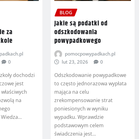
BLOG
Jakie są podatki od
ie za
odszkodowania
zkole
powypadkowego
adkach.pl
pomocpowypadkach.pl
0
lut 23, 2026
0
szkoły dochodzi
Odszkodowanie powypadkowe
czowe jest
to często jednorazowa wypłata
e właściwych
mająca na celu
pozwolą na
zrekompensowanie strat
żnego
poniesionych w wyniku
. Wiedza…
wypadku. Wprawdzie
podstawowym celem
świadczenia jest…