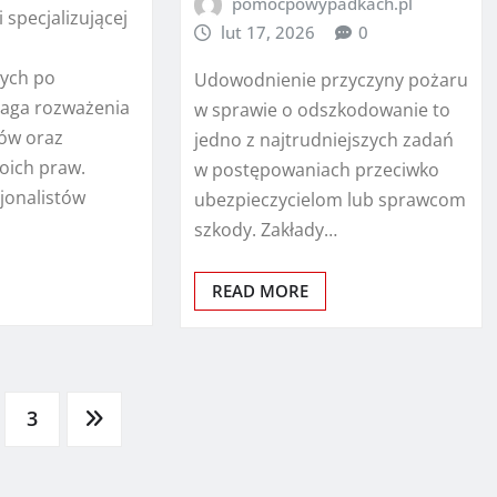
pomocpowypadkach.pl
 specjalizującej
lut 17, 2026
0
ych po
Udowodnienie przyczyny pożaru
aga rozważenia
w sprawie o odszkodowanie to
ków oraz
jedno z najtrudniejszych zadań
oich praw.
w postępowaniach przeciwko
jonalistów
ubezpieczycielom lub sprawcom
szkody. Zakłady…
READ MORE
3