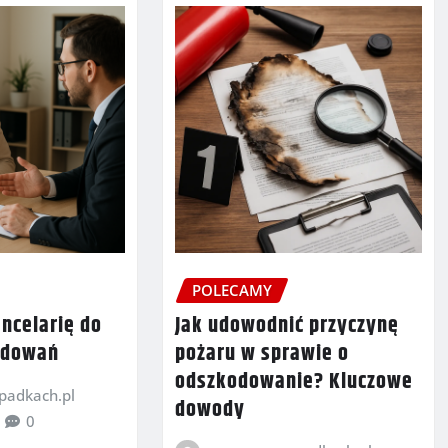
POLECAMY
ncelarię do
Jak udowodnić przyczynę
odowań
pożaru w sprawie o
odszkodowanie? Kluczowe
adkach.pl
dowody
0