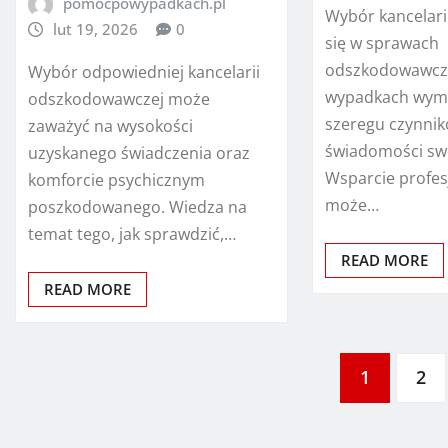
pomocpowypadkach.pl
Wybór kancelarii
lut 19, 2026
0
się w sprawach
odszkodowawcz
Wybór odpowiedniej kancelarii
wypadkach wym
odszkodowawczej może
szeregu czynni
zaważyć na wysokości
świadomości sw
uzyskanego świadczenia oraz
Wsparcie profes
komforcie psychicznym
może…
poszkodowanego. Wiedza na
temat tego, jak sprawdzić,…
READ MORE
READ MORE
Stronicowanie
1
2
wpisów