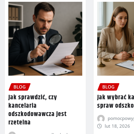
BLOG
BLOG
Jak sprawdzić, czy
Jak wybrać ka
kancelaria
spraw odszk
odszkodowawcza jest
pomocpowyp
rzetelna
lut 18, 2026