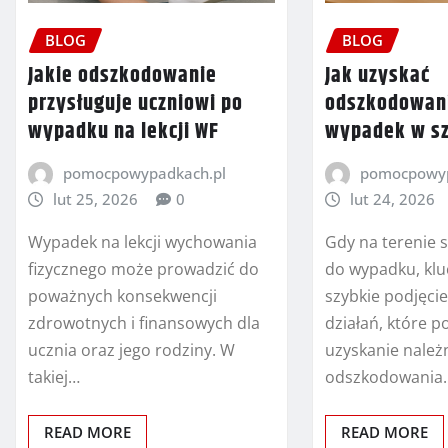
BLOG
BLOG
Jakie odszkodowanie
Jak uzyskać
przysługuje uczniowi po
odszkodowan
wypadku na lekcji WF
wypadek w s
pomocpowypadkach.pl
pomocpowyp
lut 25, 2026
0
lut 24, 2026
Wypadek na lekcji wychowania
Gdy na terenie 
fizycznego może prowadzić do
do wypadku, klu
poważnych konsekwencji
szybkie podjęci
zdrowotnych i finansowych dla
działań, które 
ucznia oraz jego rodziny. W
uzyskanie nale
takiej…
odszkodowania
READ MORE
READ MORE