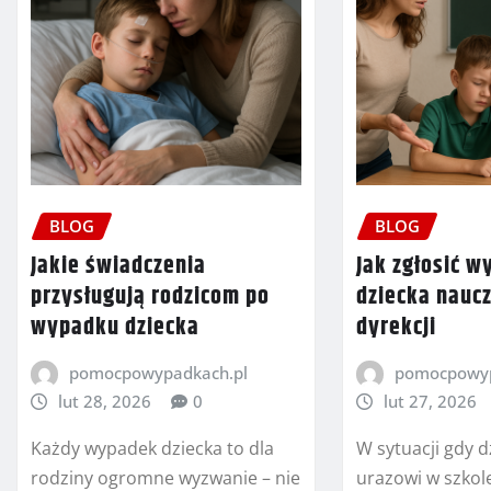
BLOG
BLOG
Jakie świadczenia
Jak zgłosić 
przysługują rodzicom po
dziecka naucz
wypadku dziecka
dyrekcji
pomocpowypadkach.pl
pomocpowyp
lut 28, 2026
0
lut 27, 2026
Każdy wypadek dziecka to dla
W sytuacji gdy d
rodziny ogromne wyzwanie – nie
urazowi w szkole