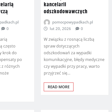
elarią
kancelarii
czą
odszkodowawczych
adkach.pl
pomocpowypadkach.pl
0
lut 20, 2026
0
arią
W związku z rosnącą liczbą
ą często
spraw dotyczących
y krok do
odszkodowań za wypadki
mpensaty po
komunikacyjne, błędy medyczne
 z różnych
czy wypadki przy pracy, warto
 może
przyjrzeć się…
READ MORE