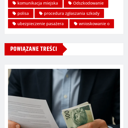
komunikacja miejska
Odszkodowanie
polisa
procedura zgłaszania szkody
ubezpieczenie pasażera
wnioskowanie o
POWIĄZANE TREŚCI