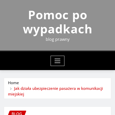
Skip
Pomoc po
to
content
wypadkach
blog prawny
Home
Jak działa ubezpieczenie pasażera w komunikacji
miejskiej
BLOG