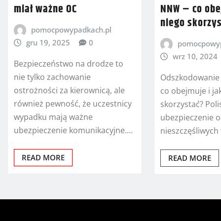
miał ważne OC
NNW – co obej
niego skorzy
pomocpowypadkach.pl
gru 19, 2025
0
pomocpowyp
wrz 10, 2024
Bezpieczeństwo na drodze to
nie tylko zachowanie
Odszkodowanie 
ostrożności za kierownicą, ale
co obejmuje i ja
również pewność, że uczestnicy
skorzystać? Poli
wypadku mają ważne
ubezpieczenie 
ubezpieczenie komunikacyjne.…
nieszczęśliwyc
READ MORE
READ MORE