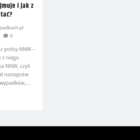
muje i jak z
stać?
adkach.pl
0
z polisy NNW –
k z niego
sa NNW, czyli
od następstw
h wypadków,…