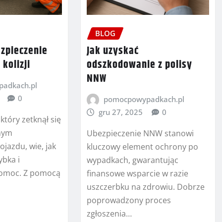
BLOG
ezpieczenie
Jak uzyskać
kolizji
odszkodowanie z polisy
NNW
adkach.pl
0
pomocpowypadkach.pl
gru 27, 2025
0
który zetknął się
nym
Ubezpieczenie NNW stanowi
jazdu, wie, jak
kluczowy element ochrony po
ybka i
wypadkach, gwarantując
pomoc. Z pomocą
finansowe wsparcie w razie
uszczerbku na zdrowiu. Dobrze
poprowadzony proces
zgłoszenia…