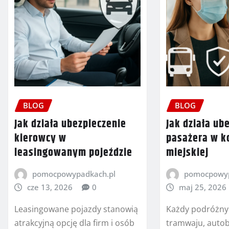
BLOG
BLOG
Jak działa ubezpieczenie
Jak działa ub
kierowcy w
pasażera w k
leasingowanym pojeździe
miejskiej
pomocpowypadkach.pl
pomocpowyp
cze 13, 2026
0
maj 25, 2026
Leasingowane pojazdy stanowią
Każdy podróżny 
atrakcyjną opcję dla firm i osób
tramwaju, auto