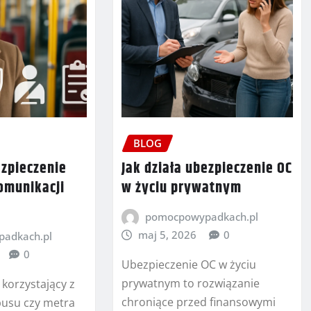
BLOG
ezpieczenie
Jak działa ubezpieczenie OC
omunikacji
w życiu prywatnym
pomocpowypadkach.pl
maj 5, 2026
0
adkach.pl
0
Ubezpieczenie OC w życiu
prywatnym to rozwiązanie
korzystający z
chroniące przed finansowymi
busu czy metra