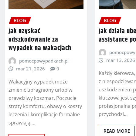
BLOG
BLOG
Jak uzyskać
Jak działa ub
odszkodowanie za
assistance po 
wypadek na wakacjach
pomocpowyp
mar 13, 2026
pomocpowypadkach.pl
mar 21, 2026
0
Każdy kierowca, 
z niespodziewa
Wakacyjny wypadek może
uszkodzeniem po
zmienić upragniony urlop w
kluczowa jest sz
prawdziwy koszmar. Poczucie
profesjonalna 
straty komfortu, obawy o koszty
przychodzi…
leczenia i komplikacje formalne
sprawiają,…
READ MORE