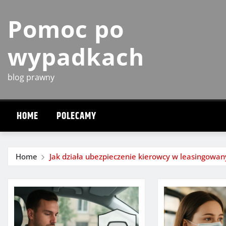
Skip
Pomoc po
to
content
wypadkach
blog prawny
HOME
POLECAMY
Home
Jak działa ubezpieczenie kierowcy w leasingowa