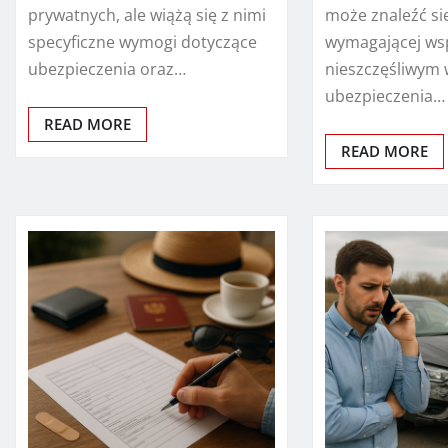
prywatnych, ale wiążą się z nimi
może znaleźć się
specyficzne wymogi dotyczące
wymagającej ws
ubezpieczenia oraz…
nieszczęśliwym
ubezpieczenia…
READ MORE
READ MORE