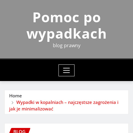
Skip
Pomoc po
to
content
wypadkach
blog prawny
Home
Wypadki w kopalniach – najczęstsze zagrożenia i
jak je minimalizować
BLOG