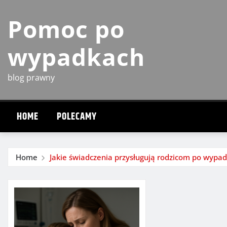
Skip
Pomoc po
to
content
wypadkach
blog prawny
HOME
POLECAMY
Home
Jakie świadczenia przysługują rodzicom po wypad