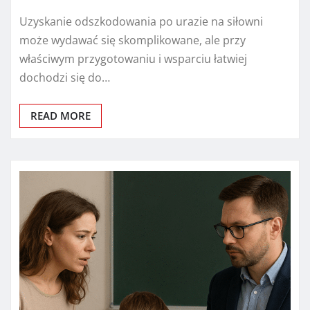
Uzyskanie odszkodowania po urazie na siłowni
może wydawać się skomplikowane, ale przy
właściwym przygotowaniu i wsparciu łatwiej
dochodzi się do…
READ MORE