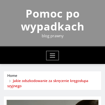
Skip
Pomoc po
to
content
wypadkach
blog prawny
Home
Jakie odszkodowanie za skręcenie kręgosłupa
szyjnego