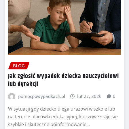
BLOG
Jak zgłosić wypadek dziecka nauczycielowi
lub dyrekcji
pomocpowypadkach.pl
lut 27, 2026
0
W sytuacji gdy dziecko ulega urazowi w szkole lub
na terenie placówki edukacyjnej, kluczowe staje się
szybkie i skuteczne poinformowanie…