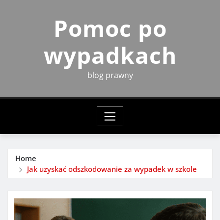
Skip
Pomoc po
to
content
wypadkach
blog prawny
Home
Jak uzyskać odszkodowanie za wypadek w szkole