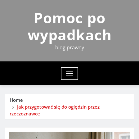
Skip
Pomoc po
to
content
wypadkach
blog prawny
Home
Jak przygotować się do oględzin przez
rzeczoznawcę