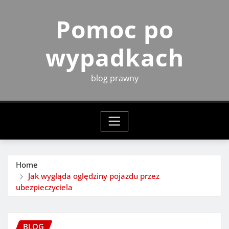
Skip
Pomoc po
to
content
wypadkach
blog prawny
Home
Jak wygląda oględziny pojazdu przez
ubezpieczyciela
BLOG