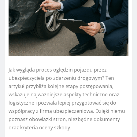
Jak wygląda proces oględzin pojazdu przez
ubezpieczyciela po zdarzeniu drogowym? Ten
artykuł przybliża kolejne etapy postępowania,
wskazuje najważniejsze aspekty techniczne oraz
logistyczne i pozwala lepiej przygotować się do
współpracy z firmą ubezpieczeniową. Dzięki niemu
poznasz obowiązki stron, niezbędne dokumenty
oraz kryteria oceny szkody.