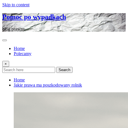
Skip to content
Pomoc po wypadkach
blog prawny
Home
Polecamy
×
Search
Home
Jakie prawa ma poszkodowany rolnik