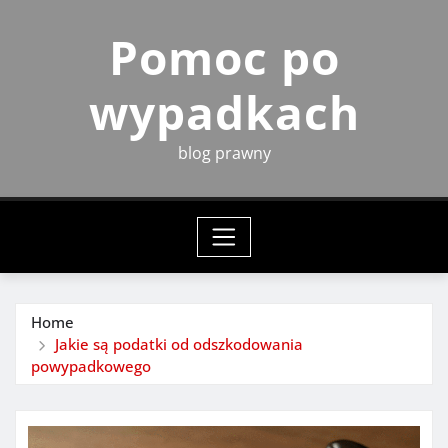
Skip
Pomoc po
to
content
wypadkach
blog prawny
Home
Jakie są podatki od odszkodowania
powypadkowego