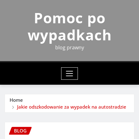
Skip
Pomoc po
to
content
wypadkach
blog prawny
Home
Jakie odszkodowanie za wypadek na autostradzie
BLOG