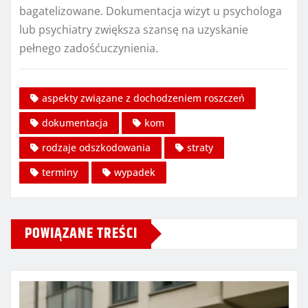
bagatelizowane. Dokumentacja wizyt u psychologa
lub psychiatry zwiększa szansę na uzyskanie
pełnego zadośćuczynienia.
aspekty związane z dochodzeniem roszczeń
dokumentacja
kom
rodzaje odszkodowania
straty
terminy
wypadek
POWIĄZANE TREŚCI