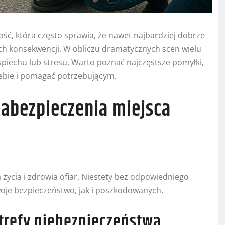
ść, która często sprawia, że nawet najbardziej dobrze
h konsekwencji. W obliczu dramatycznych scen wielu
śpiechu lub stresu. Warto poznać najczęstsze pomyłki,
siebie i pomagać potrzebującym.
zabezpieczenia miejsca
 życia i zdrowia ofiar. Niestety bez odpowiedniego
oje bezpieczeństwo, jak i poszkodowanych.
trefy niebezpieczeństwa