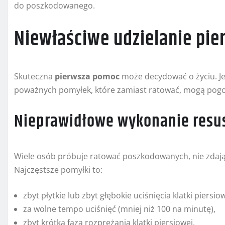
do poszkodowanego.
Niewłaściwe udzielanie pi
Skuteczna
pierwsza pomoc
może decydować o życiu. Je
poważnych pomyłek, które zamiast ratować, mogą pogor
Nieprawidłowe wykonanie resus
Wiele osób próbuje ratować poszkodowanych, nie zda
Najczęstsze pomyłki to:
zbyt płytkie lub zbyt głębokie uciśnięcia klatki piersiow
za wolne tempo uciśnięć (mniej niż 100 na minutę),
zbyt krótka faza rozprężania klatki piersiowej,