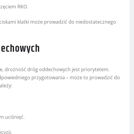
częciem RKO.
iskami klatki może prowadzić do niedostatecznego
ddechowych
e, drożność dróg oddechowych jest priorytetem.
odpowiedniego przygotowania – może to prowadzić do
ależy:
 uciśnięć.
cyzji.