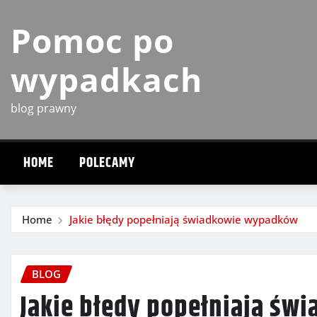
Skip
Pomoc po
to
content
wypadkach
blog prawny
HOME
POLECAMY
Home
Jakie błędy popełniają świadkowie wypadków
BLOG
Jakie błędy popełniają ś