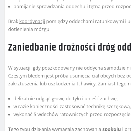
pomijanie sprawdzania oddechu i tętna przed rozpo
Brak
koordynacji
pomiędzy oddechami ratunkowymi i uc
dotlenienia mózgu.
Zaniedbanie drożności dróg o
W sytuacji, gdy poszkodowany nie oddycha samodzielni
Częstym błędem jest próba usunięcia ciał obcych bez 
zakrztuszenia lub uszkodzenia tchawicy. Zamiast tego n
delikatnie odgiąć głowę do tyłu i unieść żuchwę,
w razie konieczności zastosować technikę szczękową,
wykonać 5 wdechów ratowniczych przed rozpoczęciem
Tego typu działania wymagają zachowania
spokoju
i pre