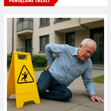
POWIĄZANE TREŚCI