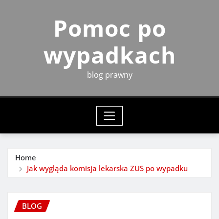
Skip
Pomoc po
to
content
wypadkach
blog prawny
Home
Jak wygląda komisja lekarska ZUS po wypadku
BLOG