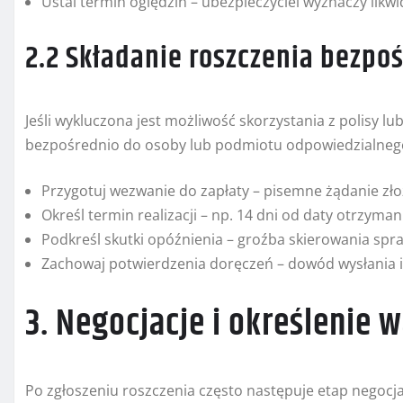
Ustal termin oględzin – ubezpieczyciel wyznaczy likwi
2.2 Składanie roszczenia bezpo
Jeśli wykluczona jest możliwość skorzystania z polisy lub
bezpośrednio do osoby lub podmiotu odpowiedzialnego
Przygotuj wezwanie do zapłaty – pisemne żądanie zło
Określ termin realizacji – np. 14 dni od daty otrzyma
Podkreśl skutki opóźnienia – groźba skierowania sp
Zachowaj potwierdzenia doręczeń – dowód wysłania 
3. Negocjacje i określenie
Po zgłoszeniu roszczenia często następuje etap negocj