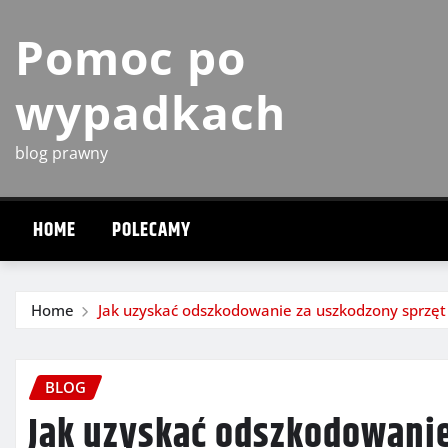
Skip
Pomoc po
to
content
wypadkach
blog prawny
HOME
POLECAMY
Home
Jak uzyskać odszkodowanie za uszkodzony sprzęt 
BLOG
Jak uzyskać odszkodowanie