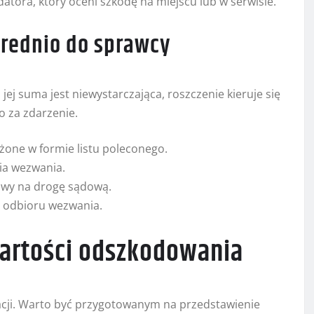
datora, który oceni szkodę na miejscu lub w serwisie.
średnio do sprawcy
 jej suma jest niewystarczająca, roszczenie kieruje się
 za zdarzenie.
żone w formie listu poleconego.
nia wezwania.
rawy na drogę sądową.
i odbioru wezwania.
 wartości odszkodowania
acji. Warto być przygotowanym na przedstawienie