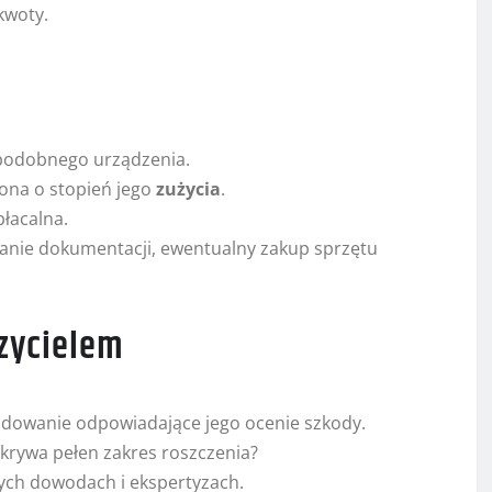
kwoty.
podobnego urządzenia.
ona o stopień jego
zużycia
.
płacalna.
anie dokumentacji, ewentualny zakup sprzętu
czycielem
odowanie odpowiadające jego ocenie szkody.
krywa pełen zakres roszczenia?
anych dowodach i ekspertyzach.