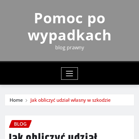
Skip
Pomoc po
to
content
wypadkach
blog prawny
Home
Jak obliczyć udział własny w szkodzie
BLOG
Jak obliczyć udział