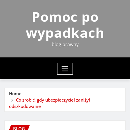
Skip
Pomoc po
to
content
wypadkach
blog prawny
Home
Co zrobić, gdy ubezpieczyciel zaniżył
odszkodowanie
BLOG