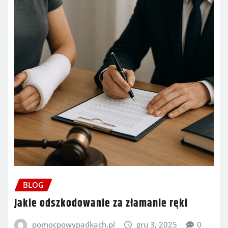
BLOG
Jakie odszkodowanie za złamanie ręki
pomocpowypadkach.pl
gru 3, 2025
0