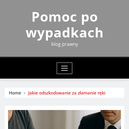
Skip
Pomoc po
to
content
wypadkach
blog prawny
Home
Jakie odszkodowanie za złamanie ręki