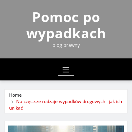
Skip
Pomoc po
to
content
wypadkach
blog prawny
Home
Najczęstsze rodzaje wypadków drogowych i jak ich
unikać