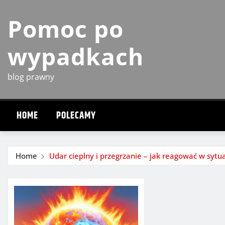
Skip
Pomoc po
to
content
wypadkach
blog prawny
HOME
POLECAMY
Home
Udar cieplny i przegrzanie – jak reagować w sytu