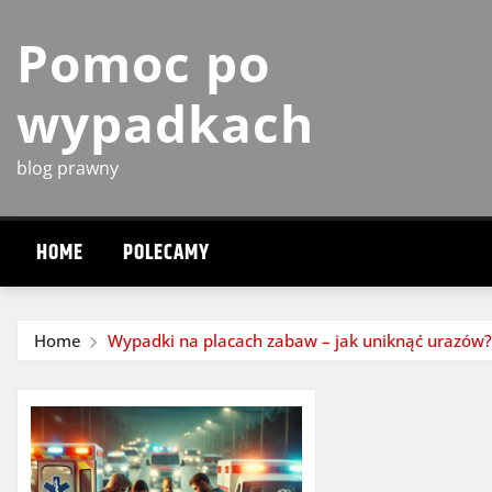
Skip
Pomoc po
to
content
wypadkach
blog prawny
HOME
POLECAMY
Home
Wypadki na placach zabaw – jak uniknąć urazów?