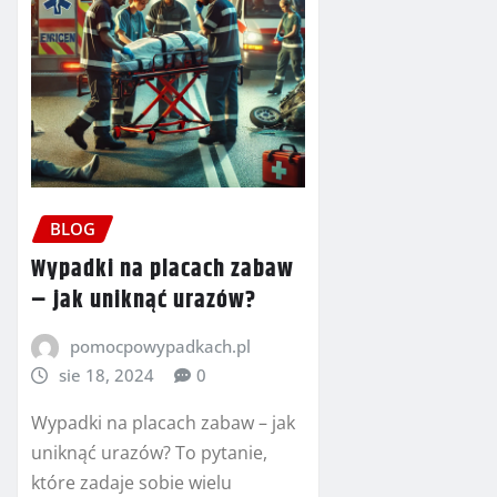
BLOG
Wypadki na placach zabaw
– jak uniknąć urazów?
pomocpowypadkach.pl
sie 18, 2024
0
Wypadki na placach zabaw – jak
uniknąć urazów? To pytanie,
które zadaje sobie wielu