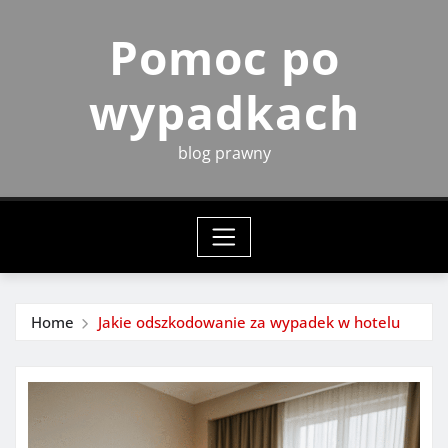
Skip
Pomoc po
to
content
wypadkach
blog prawny
Home
Jakie odszkodowanie za wypadek w hotelu