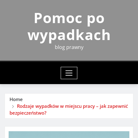
Skip
Pomoc po
to
content
wypadkach
blog prawny
Home
Rodzaje wypadków w miejscu pracy – jak zapewnić
bezpieczeństwo?