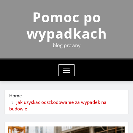
Skip
Pomoc po
to
content
wypadkach
blog prawny
Home
Jak uzyskać odszkodowanie za wypadek na
budowie