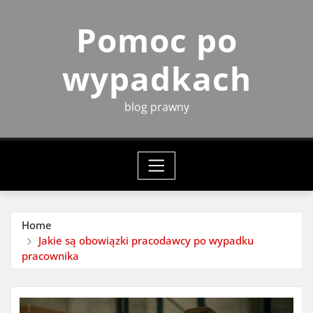
Skip
Pomoc po
to
content
wypadkach
blog prawny
Home
Jakie są obowiązki pracodawcy po wypadku
pracownika