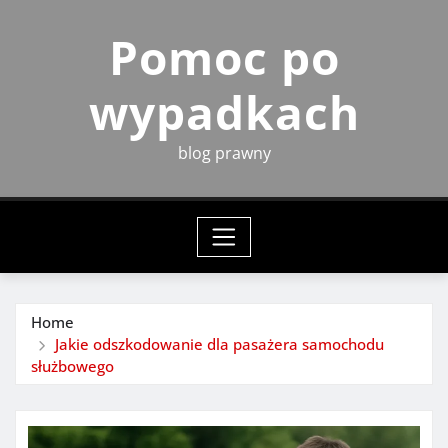
Skip
Pomoc po
to
content
wypadkach
blog prawny
Home
Jakie odszkodowanie dla pasażera samochodu
służbowego