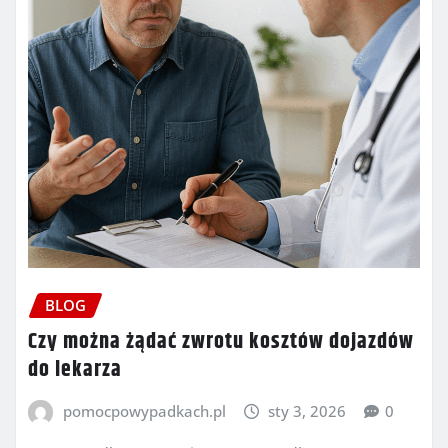
BLOG
Czy można żądać zwrotu kosztów dojazdów
do lekarza
pomocpowypadkach.pl
sty 3, 2026
0