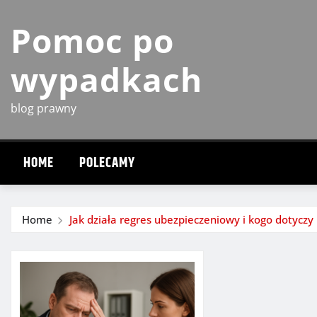
Skip
Pomoc po
to
content
wypadkach
blog prawny
HOME
POLECAMY
Home
Jak działa regres ubezpieczeniowy i kogo dotyczy