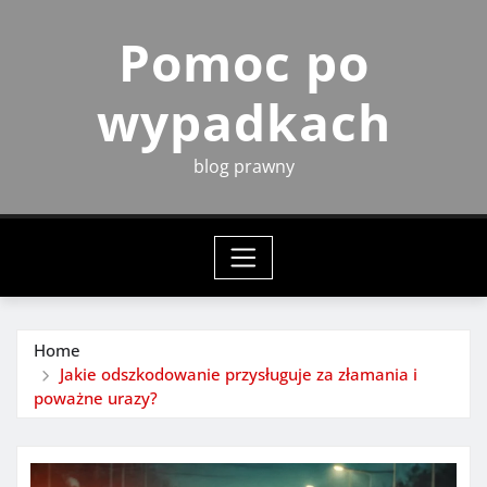
Skip
Pomoc po
to
content
wypadkach
blog prawny
Home
Jakie odszkodowanie przysługuje za złamania i
poważne urazy?