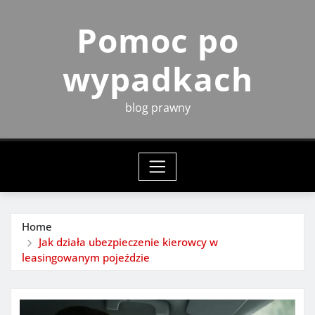
Skip
Pomoc po
to
content
wypadkach
blog prawny
Home
Jak działa ubezpieczenie kierowcy w
leasingowanym pojeździe