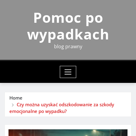
Skip
Pomoc po
to
content
wypadkach
blog prawny
Home
Czy można uzyskać odszkodowanie za szkody
emocjonalne po wypadku?