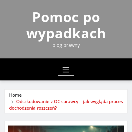
Skip
Pomoc po
to
content
wypadkach
blog prawny
Home
Odszkodowanie z OC sprawcy – jak wygląda proces
dochodzenia roszczeń?