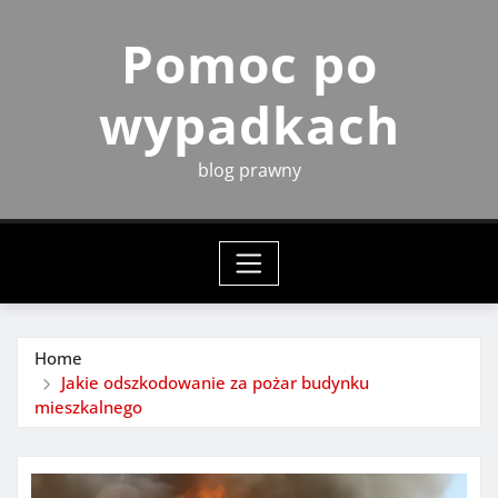
Skip
Pomoc po
to
content
wypadkach
blog prawny
Home
Jakie odszkodowanie za pożar budynku
mieszkalnego