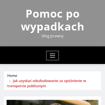
Skip
Pomoc po
to
content
wypadkach
blog prawny
Home
Jak uzyskać odszkodowanie za opóźnienie w
transporcie publicznym