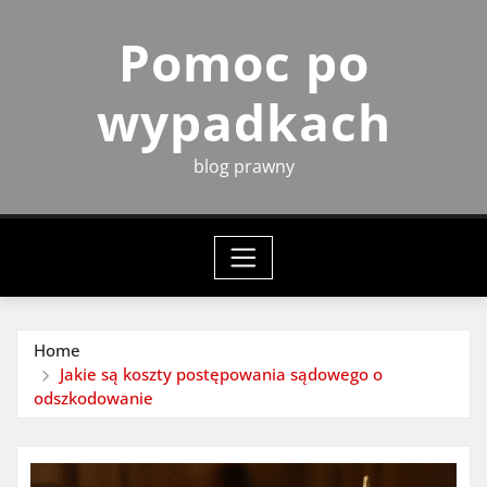
Skip
Pomoc po
to
content
wypadkach
blog prawny
Home
Jakie są koszty postępowania sądowego o
odszkodowanie