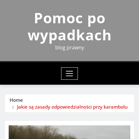
Skip
Pomoc po
to
content
wypadkach
blog prawny
Home
Jakie są zasady odpowiedzialności przy karambolu