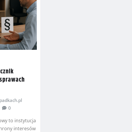
ecznik
 sprawach
adkach.pl
0
wy to instytucja
hrony interesów