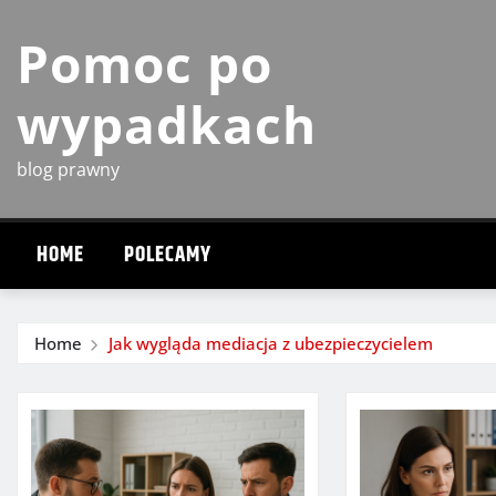
Skip
Pomoc po
to
content
wypadkach
blog prawny
HOME
POLECAMY
Home
Jak wygląda mediacja z ubezpieczycielem