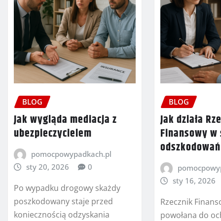
BLOG
BLOG
Jak wygląda mediacja z
Jak działa Rz
ubezpieczycielem
Finansowy w
odszkodowań
pomocpowypadkach.pl
sty 20, 2026
0
pomocpowyp
sty 16, 2026
Po wypadku drogowy skażdy
poszkodowany staje przed
Rzecznik Finanso
koniecznością odzyskania
powołana do oc