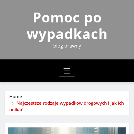
Skip
Pomoc po
to
content
wypadkach
blog prawny
Home
Najczęstsze rodzaje wypadków drogowych i jak ich
unikać