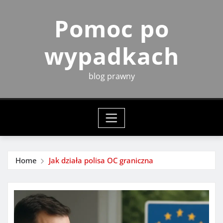
Skip
Pomoc po
to
content
wypadkach
blog prawny
Home
Jak działa polisa OC graniczna