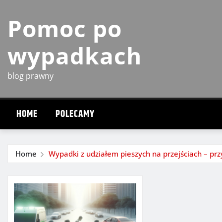
Skip
Pomoc po
to
content
wypadkach
blog prawny
HOME
POLECAMY
Home
Wypadki z udziałem pieszych na przejściach – przy