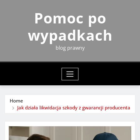
Skip
Pomoc po
to
content
wypadkach
blog prawny
Home
Jak działa likwidacja szkody z gwarancji producenta