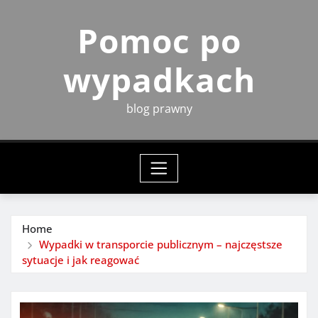
Skip
Pomoc po
to
content
wypadkach
blog prawny
Home
Wypadki w transporcie publicznym – najczęstsze
sytuacje i jak reagować