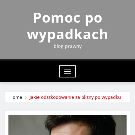
Skip
Pomoc po
to
content
wypadkach
blog prawny
Home
Jakie odszkodowanie za blizny po wypadku