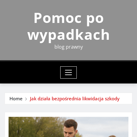
Skip
Pomoc po
to
content
wypadkach
blog prawny
Home
Jak działa bezpośrednia likwidacja szkody