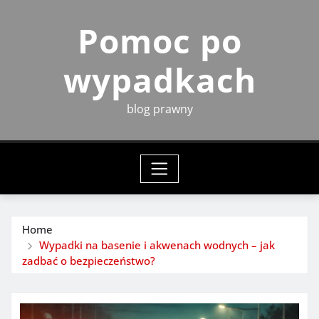
Skip
Pomoc po
to
content
wypadkach
blog prawny
Home
Wypadki na basenie i akwenach wodnych – jak
zadbać o bezpieczeństwo?