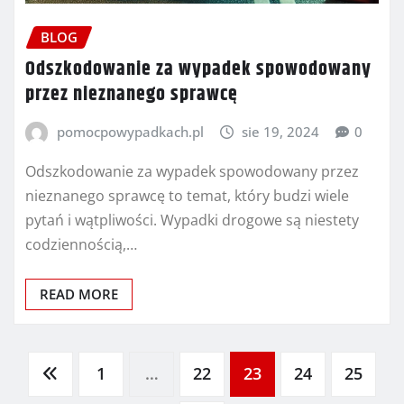
BLOG
Odszkodowanie za wypadek spowodowany
przez nieznanego sprawcę
pomocpowypadkach.pl
sie 19, 2024
0
Odszkodowanie za wypadek spowodowany przez
nieznanego sprawcę to temat, który budzi wiele
pytań i wątpliwości. Wypadki drogowe są niestety
codziennością,…
READ MORE
Stronicowanie
1
…
22
23
24
25