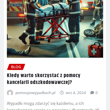
BLOG
Kiedy warto skorzystać z pomocy
kancelarii odszkodowawczej?
pomocpowypadkach.pl
wrz 4, 2024
0
Wypadki mogą zdarzyć się każdemu, a ich
konsekwencje często są poważne i długotrwałe. W